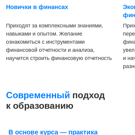
Новички в финансах
Эко
фин
Приходят за комплексными знаниями,
Прих
навыками и опытом. Желание
пере
ознакомиться с инструментами
фина
финансовой отчетности и анализа,
увел
научится строить финансовую отчетность
и на
разн
4 модуля за 4 месяца
23 практических задания
Современный
подход
к образованию