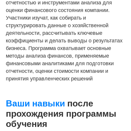
отчетностью и инструментами анализа для
оценки финансового состояния компании.
Участники изучат, как собирать и
структурировать данные о хозяйственной
деятельности, рассчитывать ключевые
коэффициенты и делать выводы о результатах
бизнеса. Программа охватывает основные
методы анализа финансов, применяемые
Мои
навыки:
финансовыми аналитиками для подготовки
отчетности, оценки стоимости компании и
принятия управленческих решений
Знаю основные принципы и стандарты,
на которых основан финансовый учет
Ваши навыки
после
Владею знаниями по управлению рисками
прохождения программы
Разбираюсь в разных формах отчетности
и грамотно их применяю
обучения
Читаю и анализирую финансовую
отчетность инвестиционных проектов