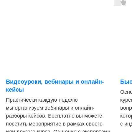
Видеоуроки, вебинары и онлайн-
Быс
кейсы
Осно
Практически каждую неделю
курс
мы организуем вебинары и онлайн-
вопр
разборы кейсов. Бесплатно вы можете
кото
посетить мероприятие в рамках своего
с ин
или другого курса. Общение с экспертами