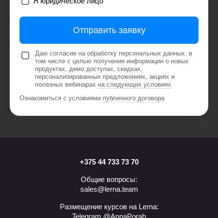
Я юридическое лицо
Отправить заявку
Даю согласие на обработку персональных данных, в
том числе с целью получения информации о новых
продуктах, демо доступах, скидках,
персонализированных предложениях, акциях и
полезных вебинарах
на следующих условиях
Ознакомиться с условиями
публичного договора
+375 44 733 73 70
Общие вопросы:
sales@lerna.team
Размещение курсов на Lerna:
Telegram @AnnaPorah