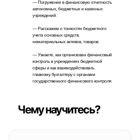
— Погружение в финансовую отчетность
автономных, бюджетных и казенных
учреждений.
— Расскажем о тонкостях бюджетного
учета основных средств,
Чему научитесь?
нематериальных активов, товаров.
— Узнаете, как организован финансовый
контроль в учреждениях бюджетной
сферы и как взаимодействовать
Узнаете об учреждениях
главному бухгалтеру с органами
бюджетной сферы: автономных,
государственного финансового контроля
бюджетных и казенных
Погрузитесь в организацию
финансово-хозяйственной
деятельности учреждений
бюджетной сферы