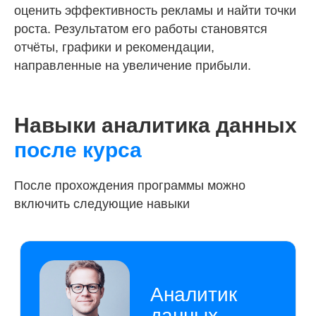
оценить эффективность рекламы и найти точки
Аналитик
роста. Результатом его работы становятся
данных
отчёты, графики и рекомендации,
направленные на увеличение прибыли.
Работа с большими массивами информации
(Big Data), фильтрация, выделение
Навыки аналитика данных
ключевой информации.
после курса
Решение аналитических задач, проверка
гипотез с использованием инструментов
data analysis.
После прохождения программы можно
Анализ финансовых, продуктовых метрик,
выявление слабых мест в бизнес-
включить следующие навыки
процессах.
Построение бизнес-моделей, финансовое
планирование, оценка эффективности
процессов.
Работа с аналитическими сервисами:
Яндекс.Метрика, Google Analytics,
построение визуализации в одном окне.