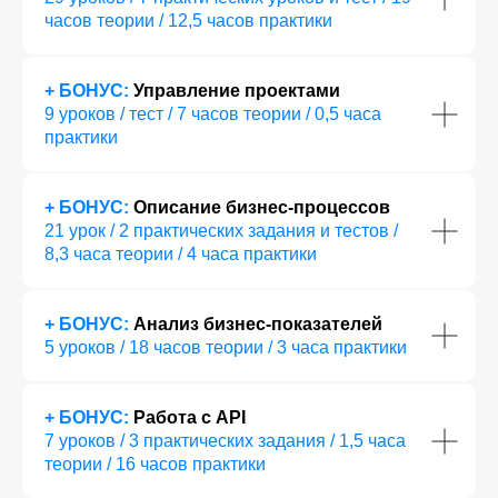
выпускникам выстроить индивидуальную
часов теории / 12,5 часов практики
стратегию поиска работы, учитывая ваш опыт,
цели и полученные навыки. Вы получите
сопровождение на всех этапах —
+ БОНУС:
Управление проектами
от составления сильного резюме
9 уроков / тест / 7 часов теории / 0,5 часа
до подготовки к собеседованиям
практики
и выполнению тестовых заданий.
+ БОНУС:
Описание бизнес-процессов
1
2
21 урок / 2 практических задания и тестов /
8,3 часа теории / 4 часа практики
Анализ и усиление резюме
Подготовка к собеседованиям,
К
Наши карьерные консультанты
тестовым заданиям
п
помогут адаптировать резюме
Вы разберёте типовые вопросы,
В
под требования работодателей,
научитесь решать кейсы, чтобы
в
+ БОНУС:
Анализ бизнес-показателей
чтобы выделить ваши сильные
готовиться к техническим
с
5 уроков / 18 часов теории / 3 часа практики
стороны для разных вакансий
интервью — уверенность,
р
в аналитике данных.
структурный подход повысят
с
шансы на успешное
прохождение отбора.
+ БОНУС:
Работа с API
7 уроков / 3 практических задания / 1,5 часа
теории / 16 часов практики