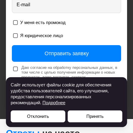
E-mail
У меня есть промокод
Я юридическое лицо
Отправить заявку
Даю согласие на обработку персональных данных, в
том числе с целью получения информации о новых
продуктах, демо доступах, скидках,
персонализированных предложениях, акциях и
Сайт использует файлы cookie для обеспечения
полезных вебинарах
на следующих условиях
удобства пользователей сайта, его улучшения,
Ознакомиться с условиями
публичного договора
предоставления персонализированных
рекомендаций.
Подробнее
Отклонить
Принять