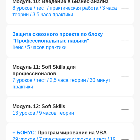
Модуль 10: Введение в бизнес-анализ
8 уроков / тест / практическая работа / 3 часа
теории / 3,5 часа практики
Защита сквозного проекта по блоку
"Профессиональные навыки"
Кейс / 5 часов практики
Помощь при
Модуль 11: Soft Skills для
профессионалов
трудоустройстве
7 уроков / тест / 2,5 часа теории / 30 минут
практики
Модуль 12: Soft Skills
13 уроков / 9 часов теории
+ БОНУС:
Программирование на VBA
Карьерный центр SF Education помогает
29 уроков / 7 практических уроков и тест / 19