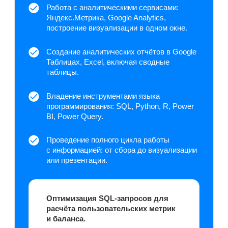
по ключевым метрикам, что сократило
время анализа, а также повысило
точность бизнес-решений.
Технические инструменты.
Дополнительные навыки
Excel
BPMN
VBA
Google Sheets
Power BI
Power Point
Seaborn
ООП
Python
Plotly
Pandas
Numpy
Юкасса
Язык R
Tableau
Power Query
CRM/Trello