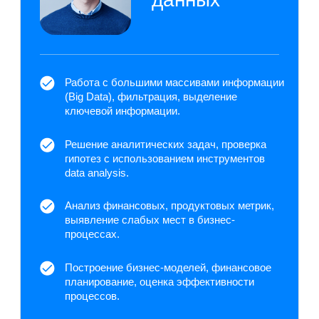
Создание аналитических отчётов в Google
Таблицах, Excel, включая сводные
таблицы.
Владение инструментами языка
программирования: SQL, Python, R, Power
BI, Power Query.
Проведение полного цикла работы
с информацией: от сбора до визуализации
или презентации.
Оптимизация SQL-запросов для
расчёта пользовательских метрик
и баланса.
Разработал и внедрил новую систему
сегментации пользователей на основе
поведенческой информации.
Подготовка визуализации
ассортимента, а также статуса
товаров в магазинах для принятия
решений.
Автоматизировал отчётность