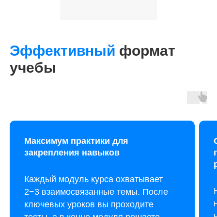
Эффективный
формат
учебы
Максимум практики для
закрепления навыков
Каждый модуль курса охватывает
2−3 взаимосвязанные темы. После
ключевых уроков вы проходите
тесты, а в конце модуля решаете