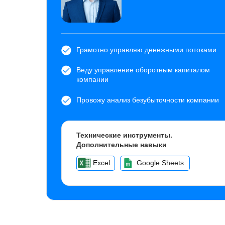
Грамотно управляю денежными потоками
Веду управление оборотным капиталом
компании
Провожу анализ безубыточности компании
Технические инструменты.
Дополнительные навыки
Excel
Google Sheets