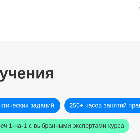
учения
актических заданий
256+ часов занятий пра
реч 1-на-1 с выбранными экспертами курса