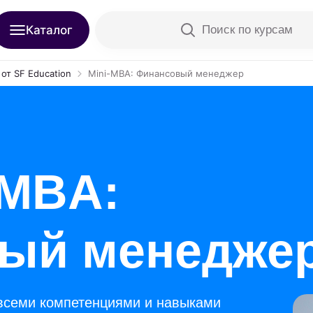
Каталог
Поиск по курсам
от SF Education
Mini-MBA: Финансовый менеджер
-MBA:
ый менедже
 всеми компетенциями и навыками