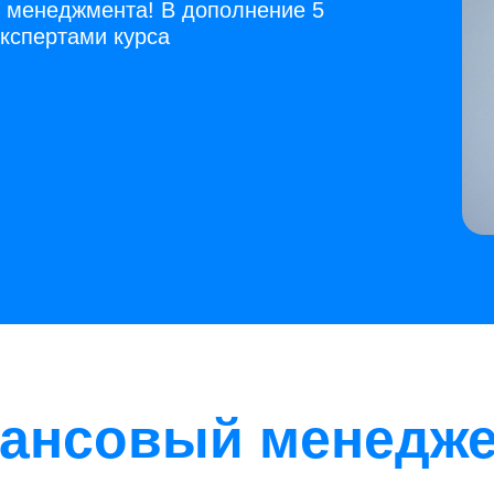
 менеджмента! В дополнение 5
экспертами курса
ансовый менедж