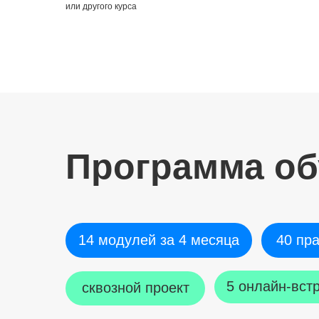
или другого курса
Программа об
14 модулей за 4 месяца
40 пр
5 онлайн-вст
сквозной проект