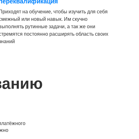
переквалификация
Приходят на обучение, чтобы изучить для себя
смежный или новый навык. Им скучно
выполнять рутинные задачи, а так же они
стремятся постоянно расширять область своих
знаний
ванию
платёжного
ожно